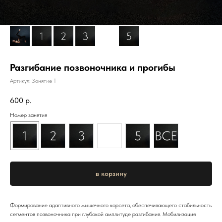
Разгибание позвоночника и прогибы
Артикул:
Занятие 1
600
р.
Номер занятия
в корзину
Формирование адаптивного мышечного корсета, обеспечивающего стабильность
сегментов позвоночника при глубокой амплитуде разгибания. Мобилизация